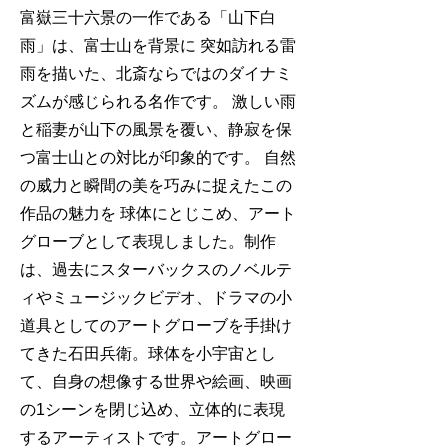
富嶽三十六景の一作である「山下白
雨」は、富士山を背景に 突如訪れる雷
雨を描いた、北斎ならではのダイナミ
ズムが感じられる名作です。 激しい雨
と稲妻が山下の風景を覆い、静寂を保
つ富士山との対比が印象的です。 自然
の威力と瞬間の美を巧みに捉えたこの
作品の魅⼒を 球体にとじこめ、アート
グローブとして表現しました。制作
は、過去にスターバックスのノベルテ
ィやミュージックビデオ、ドラマの小
道具としてのアートグローブを手掛け
てきた石田兵衛。球体を小宇宙とし
て、自身の想像する世界や絵画、映画
の1シーンを閉じ込め、立体的に表現
するアーティストです。アートグロー